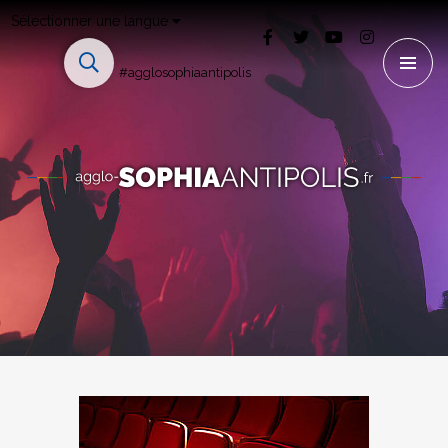
Sélectionner une langue
#agglosophiaantipolis