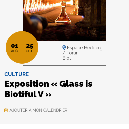
01
25
Espace Hedberg
AOÛT
OCT.
/ Torun
Biot
CULTURE
Exposition « Glass is
Biotiful V »
AJOUTER À MON CALENDRIER