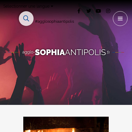
Sélectionner une langue
#agglosophiaantipolis