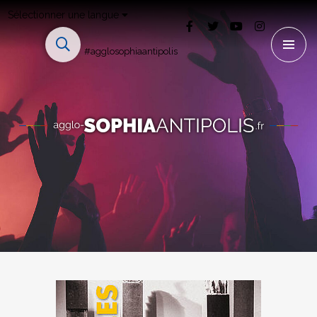
Sélectionner une langue
#agglosophiaantipolis