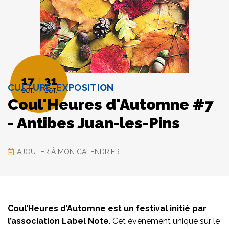
17
31
CULTURE, EXPOSITION
OCT.
OCT.
Coul'Heures d'Automne #7
- Antibes Juan-les-Pins
AJOUTER À MON CALENDRIER
Coul’Heures d’Automne est un festival initié par
l’association Label Note
. Cet événement unique sur le