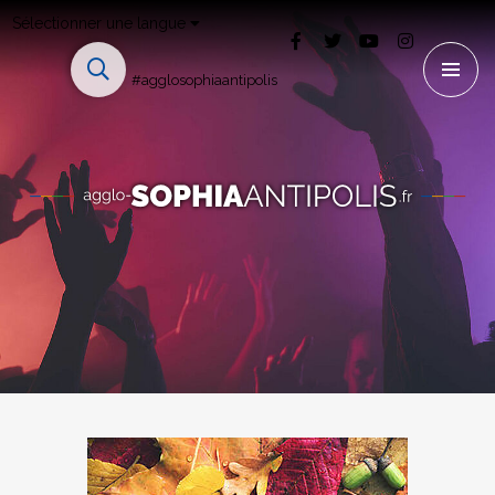
Sélectionner une langue
#agglosophiaantipolis