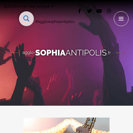
Sélectionner une langue
#agglosophiaantipolis