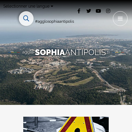
Sélectionner une langue
#agglosophiaantipolis