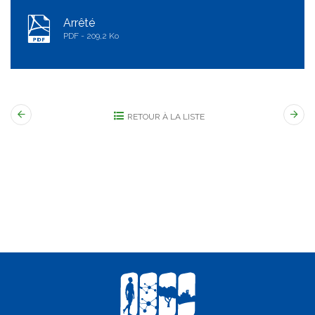
Arrêté
PDF
209,2 Ko
RETOUR À LA LISTE