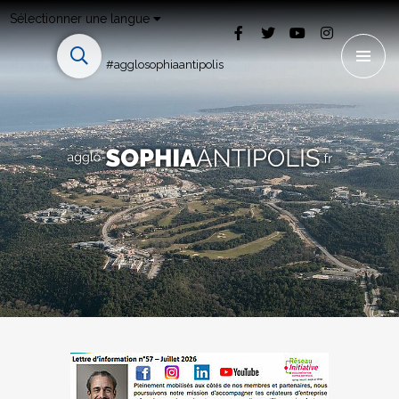
Sélectionner une langue
#agglosophiaantipolis