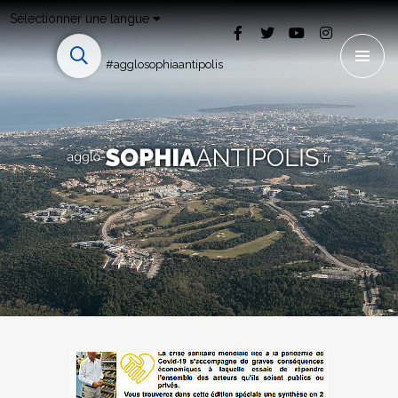
Sélectionner une langue
#agglosophiaantipolis