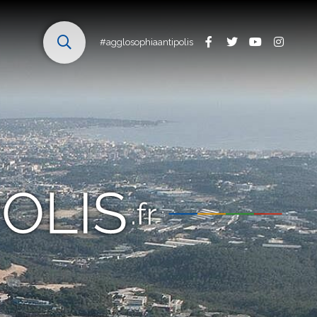
#agglosophiaantipolis