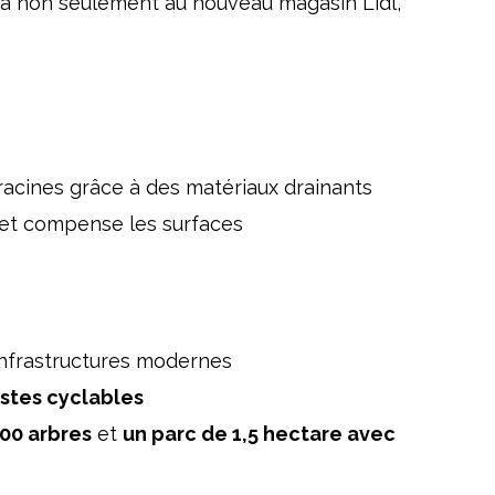
ra non seulement au nouveau magasin Lidl,
 racines grâce à des matériaux drainants
on et compense les surfaces
infrastructures modernes
istes cyclables
00 arbres
et
un parc de 1,5 hectare avec