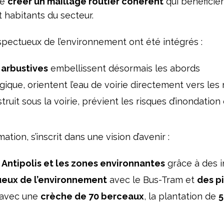
de
créer un maillage routier cohérent
qui bénéficie
 habitants du secteur.
espectueux de l’environnement ont été intégrés :
 arbustives
embellissent désormais les abords
gique, orientent l’eau de voirie directement vers les
struit sous la voirie, prévient les risques d’inondati
ion, s’inscrit dans une vision d’avenir :
Antipolis et les zones environnantes
grâce à des 
ueux de l’environnement
avec le Bus-Tram et
des p
avec une
crèche de 70 berceaux
, la plantation de
5