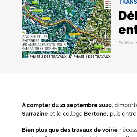
TRAN
Dé
ent
Publié le
1
À compter du 21 septembre 2020
, d’impor
Sarrazine
et le collège
Bertone,
puis entre 
Bien plus que des travaux de voirie
nécess