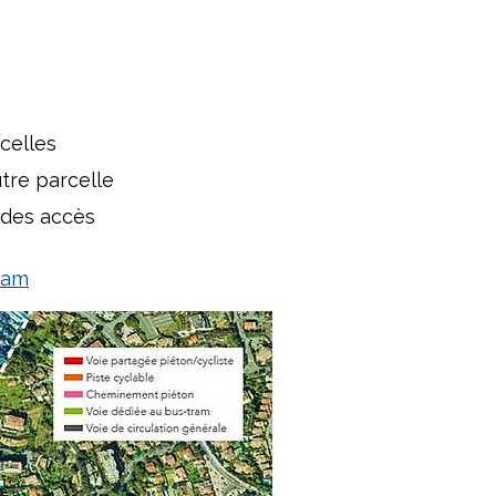
 :
arcelles
autre parcelle
n des accès
ram