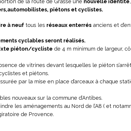
portion de la route de Grasse une
nouvelle identité
rs,automobilistes, piétons et cyclistes.
ire à neuf
tous les
réseaux enterrés
anciens et d’en
ents cyclables seront réalisés.
ixte piéton/cycliste
de 4 m minimum de largeur, cô
’absence de vitrines devant lesquelles le piéton s’arrê
yclistes et piétons.
 assurée par la mise en place d’arceaux à chaque stat
ables nouveaux sur la commune d’Antibes.
oindre les aménagements au Nord de l’A8 ( et notamme
 giratoire de Provence.