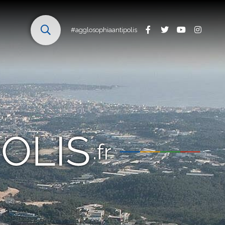
#agglosophiaantipolis