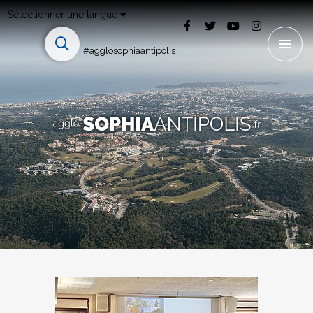
Sélectionner une langue
#agglosophiaantipolis