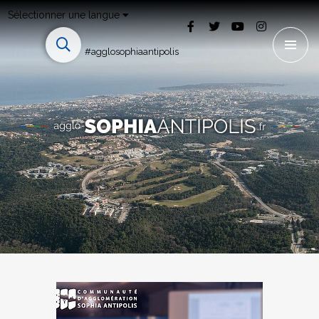
Sélectionner une langue
#agglosophiaantipolis