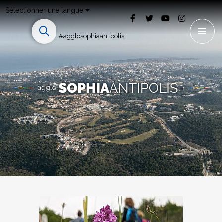
Sélectionner une langue
#agglosophiaantipolis