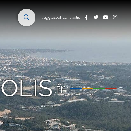
#agglosophiaantipolis