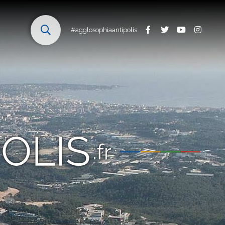
#agglosophiaantipolis