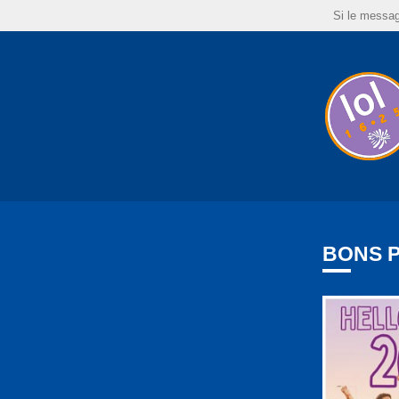
Si le messag
BONS P