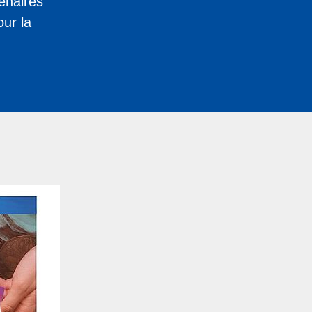
enaires
ur la