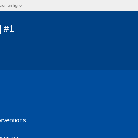
sion en ligne.
]
#1
erventions