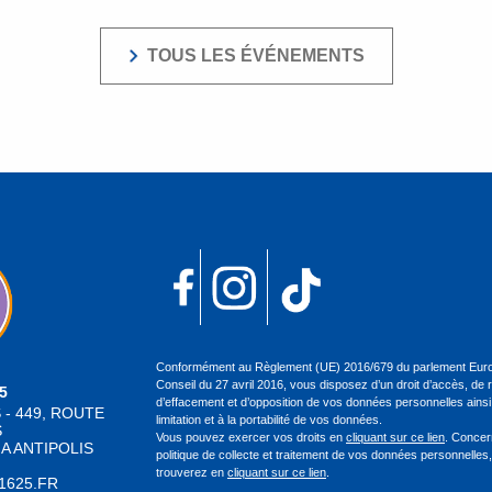
TOUS LES ÉVÉNEMENTS
Conformément au Règlement (UE) 2016/679 du parlement Euro
Conseil du 27 avril 2016, vous disposez d’un droit d’accès, de re
25
d’effacement et d’opposition de vos données personnelles ainsi 
 - 449, ROUTE
limitation et à la portabilité de vos données.
S
Vous pouvez exercer vos droits en
cliquant sur ce lien
. Concer
A ANTIPOLIS
politique de collecte et traitement de vos données personnelles,
trouverez en
cliquant sur ce lien
.
1625.FR