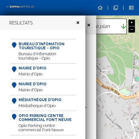
+
RÉSULTATS
CARTOGRAPHIE GÉNÉRALE DE
TOUS LES ANNUAIRES
−
Cartographie générale de
BUREAU D'INFOMATION
tous les annuaires
TOURISTIQUE - OPIO
Bureau d'infomation
touristique - Opio
MOT-CLÉ :
MAIRIE D'OPIO
Mairie d'Opio
MAIRIE D'OPIO
Mairie d'Opio
THÉMATIQUES :
MÉDIATHÈQUE D’OPIO
Médiathèque d’Opio
Toutes les thématiques
OPIO PARKING CENTRE
COMMERCIAL FONT NEUVE
COMMUNE :
Opio Parking centre
commercial Font Neuve