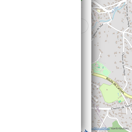
EFFACER
FILTRER
©
OpenStreetMap
contributors
Masquer les résultats